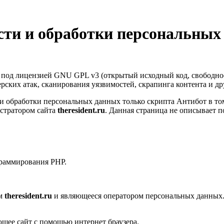
ти и обработки персональных
т под лицензией GNU GPL v3 (открытый исходный код, свободно
керских атак, сканирования уязвимостей, скрапинга контента и д
 обработки персональных данных только скрипта Антибот в том
стратором сайта
theresident.ru
. Данная страница не описывает 
граммирования PHP.
ом
theresident.ru
и являющееся оператором персональных данных.
ющее сайт с помощью интернет браузера.