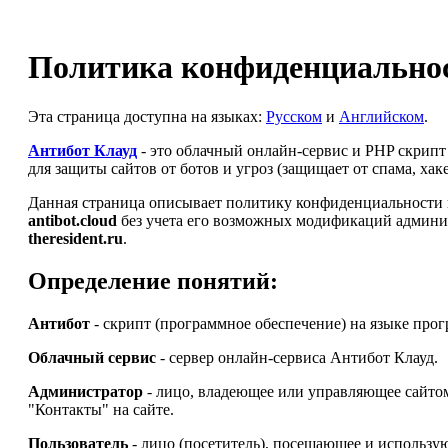
Политика конфиденциальнос
Эта страница доступна на языках:
Русском
и
Английском
.
Антибот Клауд
- это облачный онлайн-сервис и PHP скрип
для защиты сайтов от ботов и угроз (защищает от спама, ха
Данная страница описывает политику конфиденциальности и
antibot.cloud
без учета его возможных модификаций админи
theresident.ru
.
Определение понятий:
Антибот
- скрипт (программное обеспечение) на языке про
Облачный сервис
- сервер онлайн-сервиса Антибот Клауд.
Администратор
- лицо, владеющее или управляющее сайт
"Контакты" на сайте.
Пользователь
- лицо (посетитель), посещающее и использу