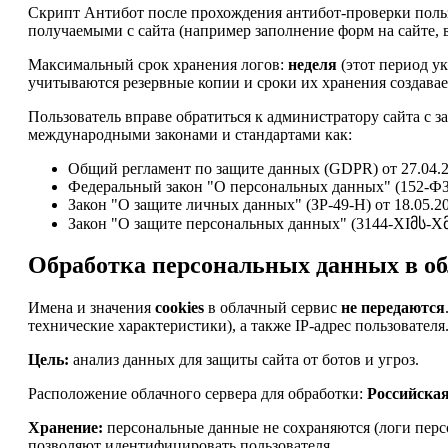
Скрипт Антибот после прохождения антибот-проверки пользо
получаемыми с сайта (например заполнение форм на сайте, в
Максимальный срок хранения логов:
неделя
(этот период ук
учитываются резервные копии и сроки их хранения создавае
Пользователь вправе обратиться к администратору сайта с з
международными законами и стандартами как:
Общий регламент по защите данных (GDPR) от 27.04.2
Федеральный закон "О персональных данных" (152-ФЗ)
Закон "О защите личных данных" (ЗР-49-Н) от 18.05.2
Закон "О защите персональных данных" (3144-XIმს-Xმპ)
Обработка персональных данных в об
Имена и значения
cookies
в облачный сервис
не передаются
технические характеристики), а также IP-адрес пользователя
Цель:
анализ данных для защиты сайта от ботов и угроз.
Расположение облачного сервера для обработки:
Российска
Хранение:
персональные данные не сохраняются (логи персо
позволяют идентифицировать пользователя.