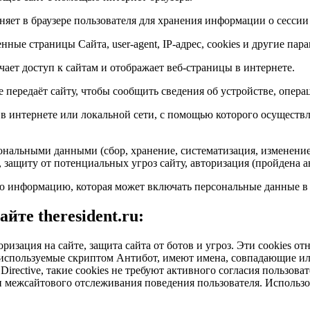
яет в браузере пользователя для хранения информации о сессии
нные страницы Сайта, user-agent, IP-адрес, cookies и другие пар
ает доступ к сайтам и отображает веб-страницы в интернете.
е передаёт сайту, чтобы сообщить сведения об устройстве, опера
в интернете или локальной сети, с помощью которого осуществ
ональными данными (сбор, хранение, систематизация, изменение,
, защиту от потенциальных угроз сайту, авторизация (пройдена а
 информацию, которая может включать персональные данные в ц
те theresident.ru:
оризация на сайте, защита сайта от ботов и угроз. Эти cookies 
e, используемые скриптом Антибот, имеют имена, совпадающие 
irective, такие cookies не требуют активного согласия пользоват
 межсайтового отслеживания поведения пользователя. Использов